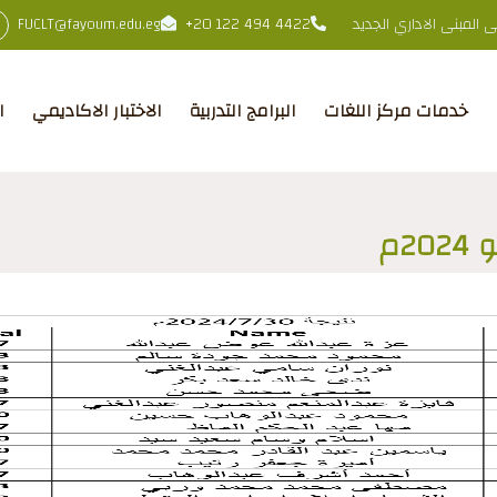
المبنى الاداري الجديد
+20 122 494 4422
FUCLT@fayoum.edu.eg
خدمات مركز اللغات
البرامج التدربية
الاختبار الاكاديمي
ا