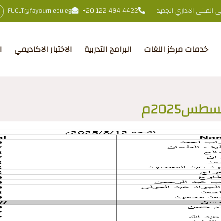
المبنى الاداري الجديد
+20 122 494 4422
FUCLT@fayoum.edu.eg
خدمات مركز اللغات
البرامج التدربية
الاختبار الاكاديمي
ا