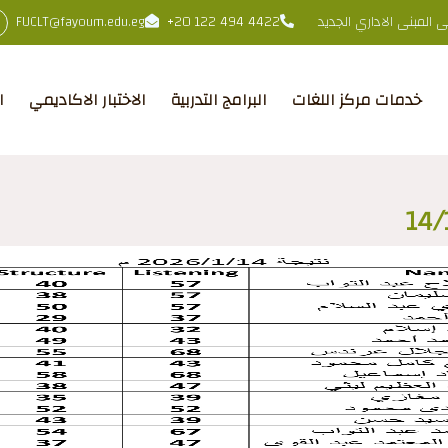
المبنى الاداري الجديد
+20 122 494 4422
FUCLT@fayoum.edu.eg
خدمات مركز اللغات
البرامج التدربية
الاختبار الاكاديمي
ا