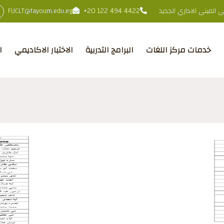
المبنى الاداري الجديد
+20 122 494 4422
FUCLT@fayoum.edu.eg
خدمات مركز اللغات
البرامج التدربية
الاختبار الاكاديمي
ا