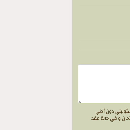
 مسئوليتي دون أدني
تحان و في حالة فقد