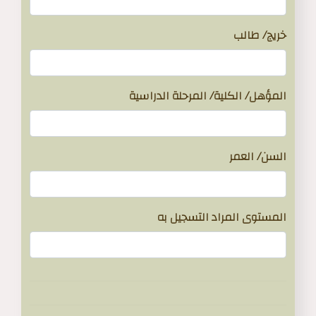
خريج/ طالب
المؤهل/ الكلية/ المرحلة الدراسية
السن/ العمر
المستوى المراد التسجيل به