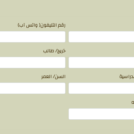
رقم التليفون( واتس آب)
خريج/ طالب
لدراسية
السن/ العمر
ه