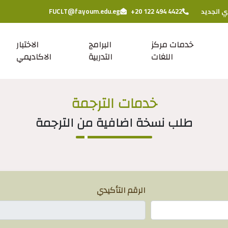
ي الجديد
+20 122 494 4422
FUCLT@fayoum.edu.eg
خدمات مركز
البرامج
الاختبار
اللغات
التدربية
الاكاديمي
خدمات الترجمة
طلب نسخة اضافية من الترجمة
الرقم التأكيدي