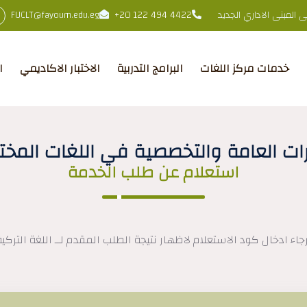
المبنى الاداري الجديد
+20 122 494 4422
FUCLT@fayoum.edu.eg
خدمات مركز اللغات
البرامج التدربية
الاختبار الاكاديمي
ا
رات العامة والتخصصية في اللغات المخت
استعلام عن طلب الخدمة
رجاء ادخال كود الاستعلام لاظهار نتيجة الطلب المقدم لــ اللغة التركية