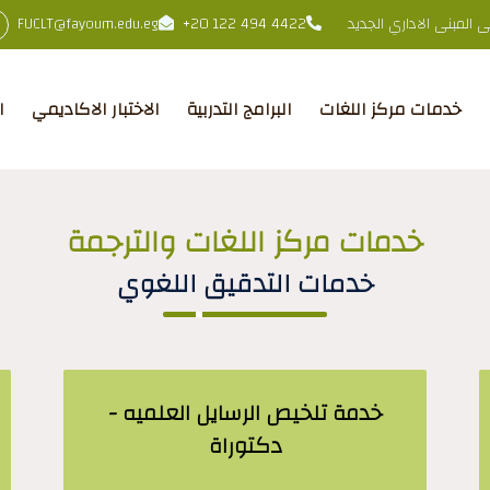
المبنى الاداري الجديد
+20 122 494 4422
FUCLT@fayoum.edu.eg
خدمات مركز اللغات
البرامج التدربية
الاختبار الاكاديمي
ا
خدمات مركز اللغات والترجمة
خدمات التدقيق اللغوي
خدمة تلخيص الرسايل العلميه -
دكتوراة