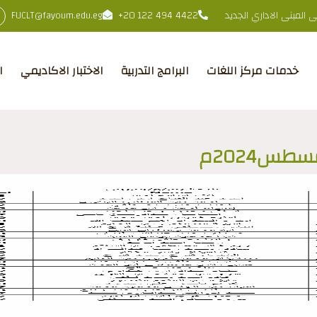
المبنى الاداري الجديد
+20 122 494 4422
FUCLT@fayoum.edu.eg
خدمات مركز اللغات
البرامج التدربية
الاختبار الاكاديمي
ا