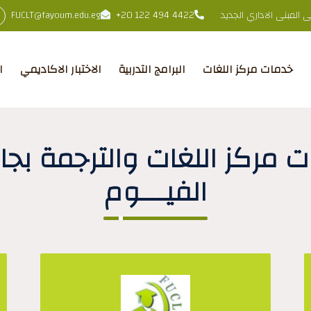
المبنى الاداري الجديد
+20 122 494 4422
FUCLT@fayoum.edu.eg
خدمات مركز اللغات
البرامج التدربية
الاختبار الاكاديمي
ا
 مركز اللغات والترجمة بج
الفيــــوم