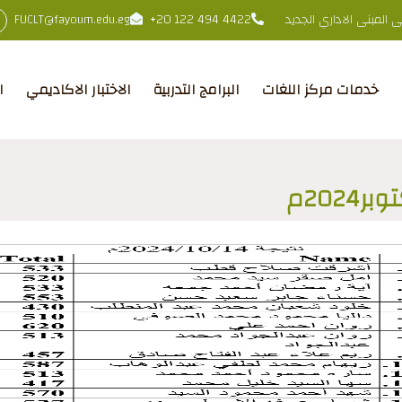
المبنى الاداري الجديد
+20 122 494 4422
FUCLT@fayoum.edu.eg
خدمات مركز اللغات
البرامج التدربية
الاختبار الاكاديمي
ا