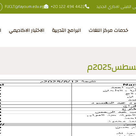
المبنى الاداري الجديد
+20 122 494 4422
FUCLT@fayoum.edu.eg
خدمات مركز اللغات
البرامج التدربية
الاختبار الاكاديمي
ا