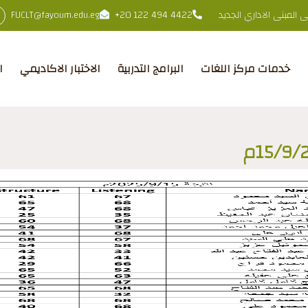
المبنى الاداري الجديد
+20 122 494 4422
FUCLT@fayoum.edu.eg
خدمات مركز اللغات
البرامج التدربية
الاختبار الاكاديمي
ا