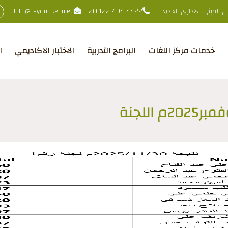
المبنى الاداري الجديد
+20 122 494 4422
FUCLT@fayoum.edu.eg
خدمات مركز اللغات
البرامج التدربية
الاختبار الاكاديمي
ا
نتيجة الاختبار الأكاديمي 30نوفمبر2025م اللجنة