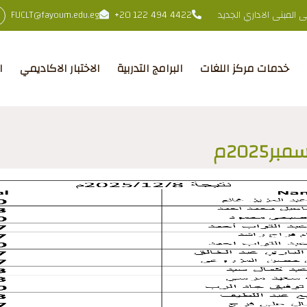
المبنى الاداري الجديد
+20 122 494 4422
FUCLT@fayoum.edu.eg
خدمات مركز اللغات
البرامج التدربية
الاختبار الاكاديمي
ا