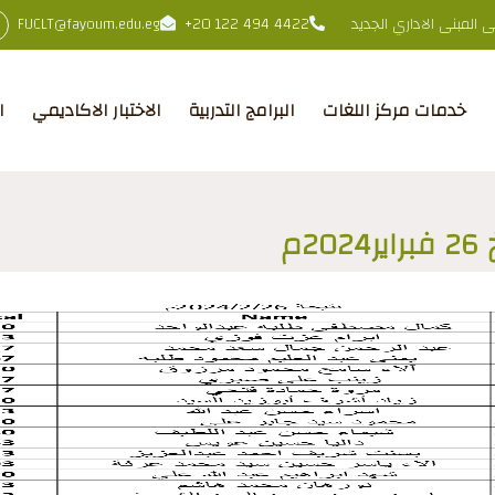
المبنى الاداري الجديد
+20 122 494 4422
FUCLT@fayoum.edu.eg
خدمات مركز اللغات
البرامج التدربية
الاختبار الاكاديمي
ا
2م