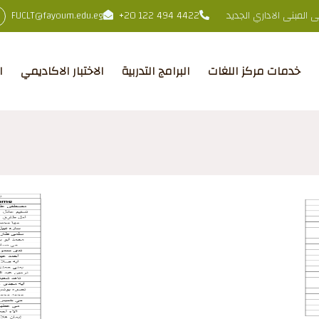
المبنى الاداري الجديد
+20 122 494 4422
FUCLT@fayoum.edu.eg
خدمات مركز اللغات
البرامج التدربية
الاختبار الاكاديمي
ا