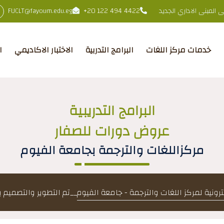
المبنى الاداري الجديد
+20 122 494 4422
FUCLT@fayoum.edu.eg
خدمات مركز اللغات
البرامج التدربية
الاختبار الاكاديمي
ا
البرامج التدريبية
عروض دورات للصفار
مركزاللغات والترجمة بجامعة الفيوم
كترونية لمركز اللغات والترجمة - جامعة الفيوم
__
تم التطوير والتصميم